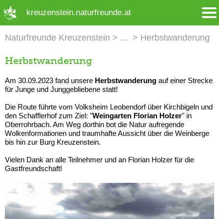
➜ Hauptregion der Seite anspringen
kreuzenstein.naturfreunde.at
Naturfreunde Kreuzenstein
Herbstwanderung
Herbstwanderung
Am 30.09.2023 fand unsere
Herbstwanderung
auf einer Strecke
für Junge und Junggebliebene statt!
Die Route führte vom Volksheim Leobendorf über Kirchbigeln und
den Schafflerhof zum Ziel: "
Weingarten Florian Holzer
" in
Oberrohrbach. Am Weg dorthin bot die Natur aufregende
Wolkenformationen und traumhafte Aussicht über die Weinberge
bis hin zur Burg Kreuzenstein.
Vielen Dank an alle Teilnehmer und an Florian Holzer für die
Gastfreundschaft!